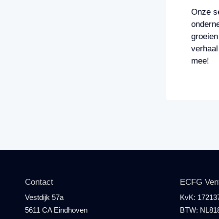
Onze se
onderne
groeien
verhaal
mee!
Contact
ECFG Ventu
Vestdijk 57a
KvK:
17213
5611 CA Eindhoven
BTW:
NL81