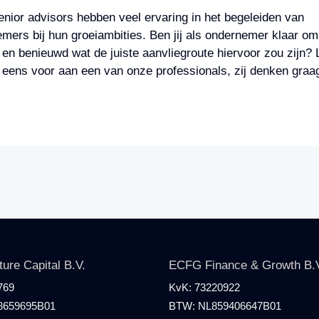
nior advisors hebben veel ervaring in het begeleiden van
mers bij hun groeiambities. Ben jij als ondernemer klaar om
 en benieuwd wat de juiste aanvliegroute hiervoor zou zijn? 
 eens voor aan een van onze professionals, zij denken graa
re Capital B.V.
ECFG Finance & Growth B.
769
KvK:
73220922
8659695B01
BTW:
NL859406647B01