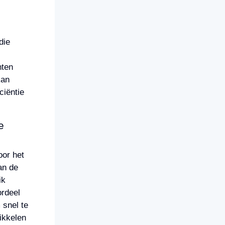
die
hten
kan
ciëntie
e
oor het
an de
ik
ordeel
 snel te
ikkelen