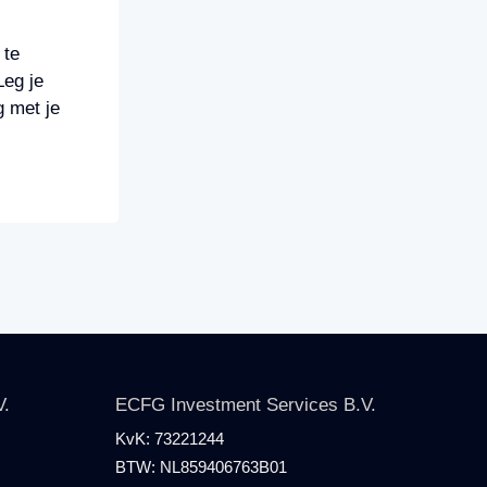
 te
Leg je
g met je
V.
ECFG Investment Services B.V.
KvK:
73221244
BTW:
NL859406763B01