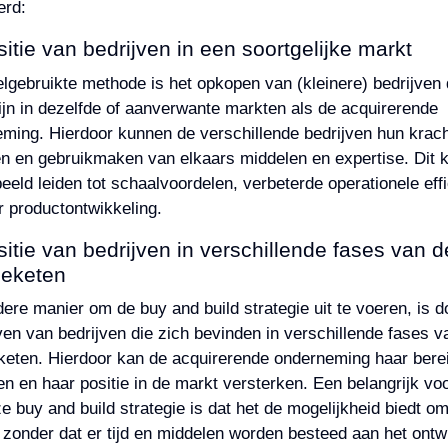
erd:
itie van bedrijven in een soortgelijke markt
lgebruikte methode is het opkopen van (kleinere) bedrijven 
zijn in dezelfde of aanverwante markten als de acquirerende
ming. Hierdoor kunnen de verschillende bedrijven hun krac
n en gebruikmaken van elkaars middelen en expertise. Dit 
beeld leiden tot schaalvoordelen, verbeterde operationele effi
 productontwikkeling.
itie van bedrijven in verschillende fases van d
eketen
ere manier om de buy and build strategie uit te voeren, is d
en van bedrijven die zich bevinden in verschillende fases v
eten. Hierdoor kan de acquirerende onderneming haar bere
en en haar positie in de markt versterken. Een belangrijk vo
e buy and build strategie is dat het de mogelijkheid biedt om
 zonder dat er tijd en middelen worden besteed aan het ontw