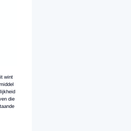
it wint
 middel
ijkheid
ven die
staande