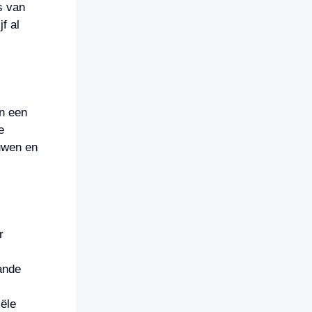
s van
f al
n een
e
uwen en
r
ande
iële