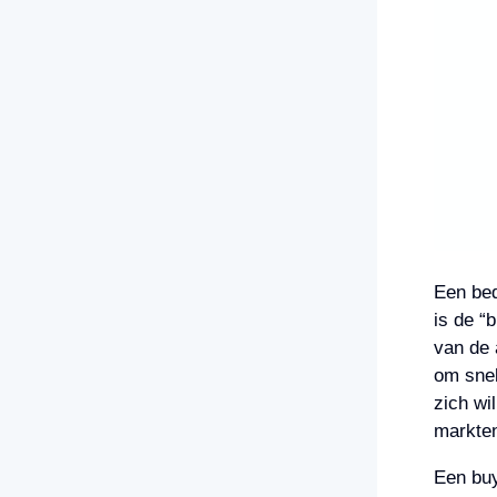
Een bed
is de “
van de 
om snel
zich wi
markten
Een buy