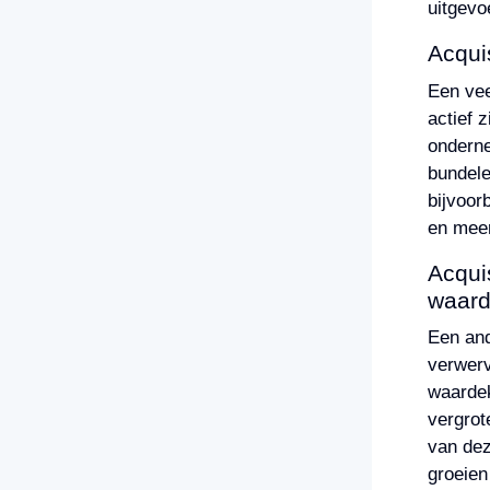
uitgevo
Acquis
Een vee
actief 
onderne
bundele
bijvoor
en meer
Acquis
waard
Een and
verwerv
waardek
vergrot
van dez
groeien