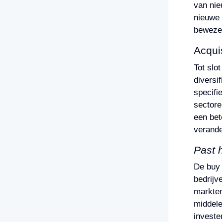
van nie
nieuwe 
bewezen
Acquis
Tot slo
diversi
specifi
sectore
een bet
verande
Past h
De buy 
bedrijv
markten
middele
investe