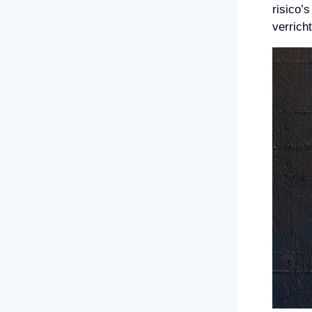
risico’
verrich