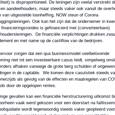
liteit) is disproportioneel. De leningen zijn veelal verstrekt d
en aandeelhouders, maar steeds vaker ook vanuit de overhe
 van uitgestelde loonheffing, NOW steun of Corona
ggingsleningen. Ook kan het zijn dat de ondernemer in kwest
 financieringsrondes is gefinancierd met (converteerbare)
houdersleningen. De financiële verplichtingen drukken zwa
dement en met name op de cashflow van de bedrijven.
 ervoor zorgen dat een qua businessmodel veelbelovende
ming niet tot een investeerbare casus leidt, simpelweg omd
erders afhaken vanwege de grote berg schulden of ongewen
ingen in de captable. We komen deze casuïstiek steeds va
enerzijds als gevolg van de effecten en maatregelen van CO
jds door de opgelopen rentes.
ige gevallen kan een financiële herstructurering uitkomst b
orheen vaak werd gekozen voor een doorstart na faillissem
boliquidatie wordt tegenwoordig steeds vaker geopteerd voo