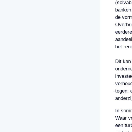
(solvabi
banken 
de vorm
Overbru
eerdere
aandeel
het ren
Dit kan
onderne
investe
verhoud
tegen: 
anderzi
In somm
Waar vo
een tur