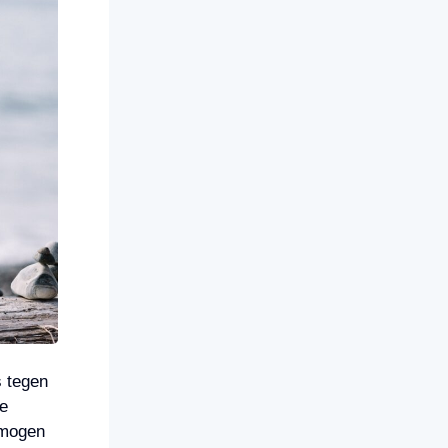
s tegen
se
rmogen