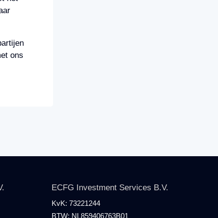
aar
artijen
et ons
V.
ECFG Investment Services B.V.
KvK:
73221244
BTW:
NL859406763B01