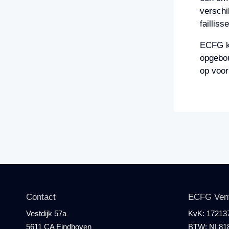
verschi
failliss
ECFG ka
opgebou
op voor
Contact
ECFG Ventu
Vestdijk 57a
KvK:
17213
5611 CA Eindhoven
BTW:
NL81