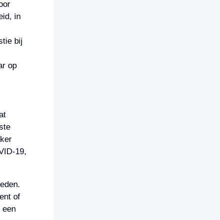
oor
id, in
ie bij
ar op
at
ste
ker
VID-19,
ieden.
ent of
r een