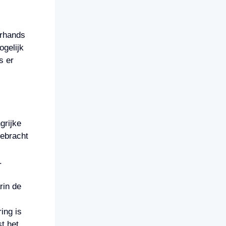
erhands
gelijk
s er
grijke
gebracht
.
rin de
ing is
t het