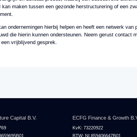
l kan maken tussen een gezonde herstructurering of een zw
ement.
n ondernemingen hierbij helpen en heeft een netwerk van p
wd die hierin kunnen ondersteunen. Neem gerust contact m
 een vrijblijvend gesprek.
re Capital B.V.
ECFG Finance & Growth B.
769
KvK:
73220922
8659695B01
BTW:
NL859406647B01