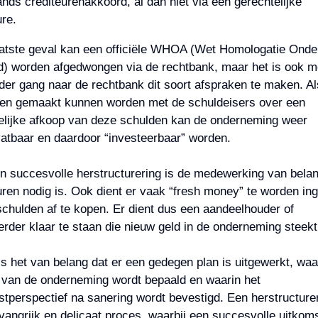
nds crediteurenakkoord, al dan niet via een gerechtelijke
re.
laatste geval kan een officiële WHOA (Wet Homologatie Ond
) worden afgedwongen via de rechtbank, maar het is ook mo
er gang naar de rechtbank dit soort afspraken te maken. Al
en gemaakt kunnen worden met de schuldeisers over een
elijke afkoop van deze schulden kan de onderneming weer
atbaar en daardoor “investeerbaar” worden.
n succesvolle herstructurering is de medewerking van belan
uren nodig is. Ook dient er vaak “fresh money” te worden in
chulden af te kopen. Er dient dus een aandeelhouder of
erder klaar te staan die nieuw geld in de onderneming steekt
is het van belang dat er een gedegen plan is uitgewerkt, waa
van de onderneming wordt bepaald en waarin het
tperspectief na sanering wordt bevestigd. Een herstructurer
angrijk en delicaat proces, waarbij een succesvolle uitkoms