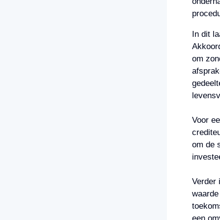
onderha
procedu
In dit 
Akkoord
om zond
afsprak
gedeelt
levensv
Voor ee
credite
om de s
investe
Verder 
waarde 
toekoms
een omv