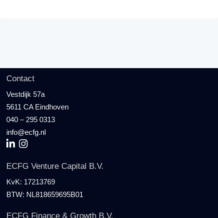
Contact
Vestdijk 57a
5611 CA Eindhoven
040 – 295 0313
info@ecfg.nl
ECFG Venture Capital B.V.
KvK:
17213769
BTW:
NL818659695B01
ECFG Finance & Growth B.V.