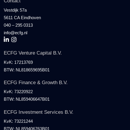
Contact
Vestdijk 57a
5611 CA Eindhoven
040 – 295 0313
info@ecfg.nl
ECFG Venture Capital B.V.
KvK:
17213769
BTW:
NL818659695B01
ECFG Finance & Growth B.V.
KvK:
73220922
BTW:
NL859406647B01
ECFG Investment Services B.V.
KvK:
73221244
BTW:
NL859406763B01